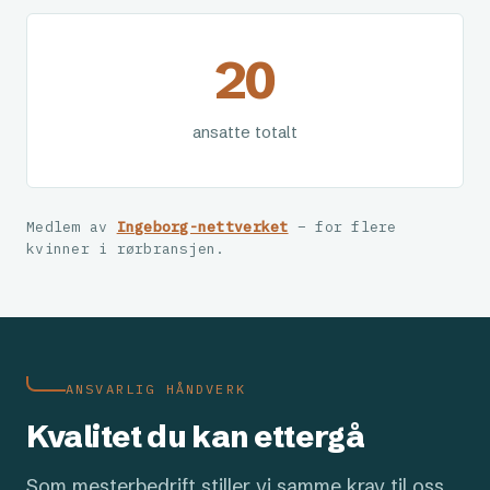
20
ansatte totalt
Medlem av
Ingeborg-nettverket
– for flere
kvinner i rørbransjen.
ANSVARLIG HÅNDVERK
Kvalitet du kan ettergå
Som mesterbedrift stiller vi samme krav til oss