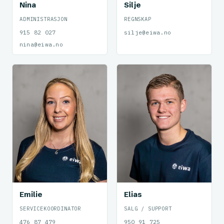
Nina
Silje
ADMINISTRASJON
REGNSKAP
915 82 027
silje@eiwa.no
nina@eiwa.no
Emilie
Elias
SERVICEKOORDINATOR
SALG / SUPPORT
476 87 479
950 91 725