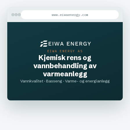
www.eiwaenergy.com
EIWA ENERGY AS
Kjemisk rens og
vannbehandling av
varmeanlegg
Vannkvalitet · Basseng · Varme- og energianlegg