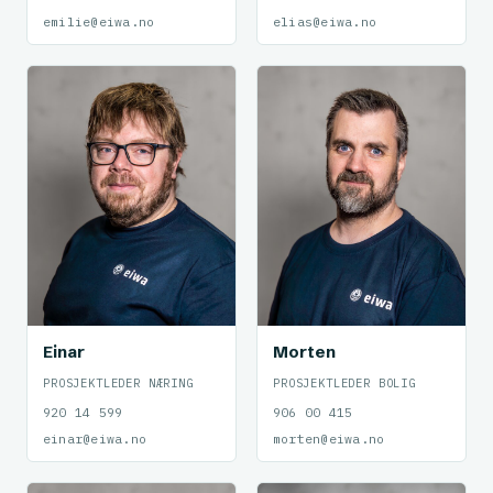
emilie@eiwa.no
elias@eiwa.no
Einar
Morten
PROSJEKTLEDER NÆRING
PROSJEKTLEDER BOLIG
920 14 599
906 00 415
einar@eiwa.no
morten@eiwa.no