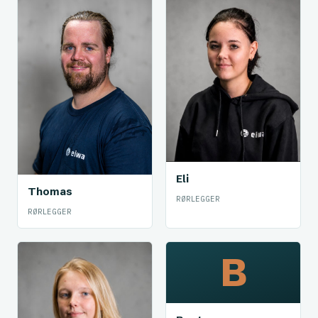
Eli
Thomas
RØRLEGGER
RØRLEGGER
B