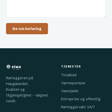
Be om befaring
TJENESTER
Totalbad
Rørleggeren på
Varmepumper
Haugalandet.
Kvalitet og
Vannsjekk
tilgjengelighet – døgnet
Entreprise og offentlig
rundt.
Rørleggervakt 24/7