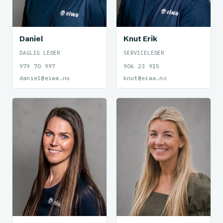
Daniel
Knut Erik
DAGLIG LEDER
SERVICELEDER
979 70 997
906 23 915
daniel@eiwa.no
knut@eiwa.no